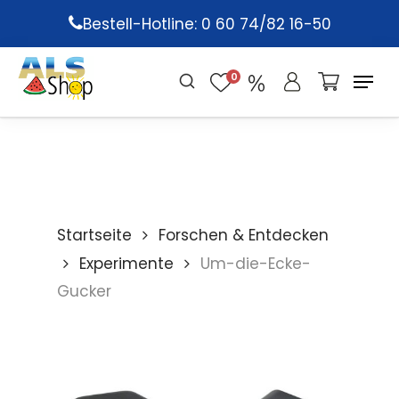
Skip
Bestell-Hotline: 0 60 74/82 16-50
to
main
0
content
Startseite
Forschen & Entdecken
Experimente
Um-die-Ecke-
Gucker