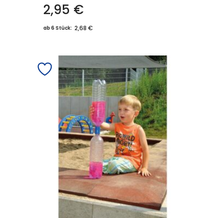
2,95
€
2,68 €
ab 6 Stück: