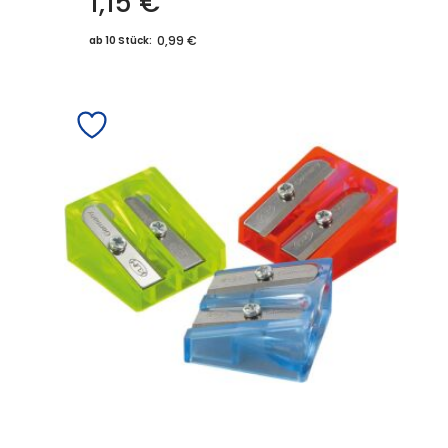
1,15
€
0,99 €
ab 10 Stück: