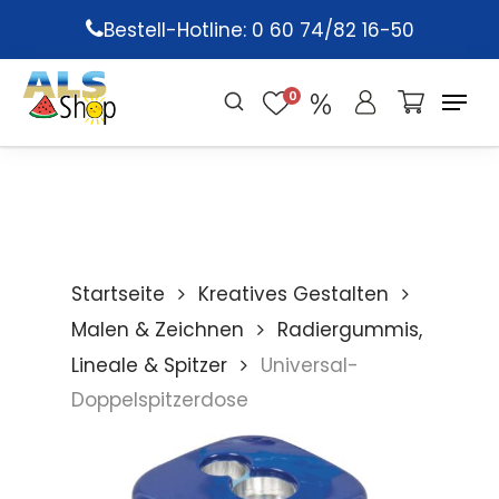
Skip
Bestell-Hotline: 0 60 74/82 16-50
to
main
0
content
Startseite
Kreatives Gestalten
Malen & Zeichnen
Radiergummis,
Lineale & Spitzer
Universal-
Doppelspitzerdose