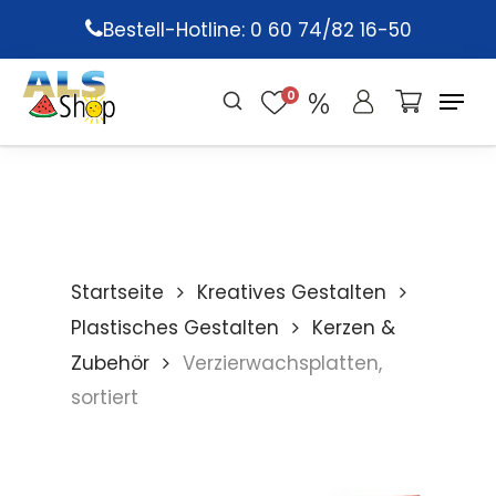
Skip
Bestell-Hotline: 0 60 74/82 16-50
to
main
0
content
Startseite
Kreatives Gestalten
Plastisches Gestalten
Kerzen &
Zubehör
Verzierwachsplatten,
sortiert