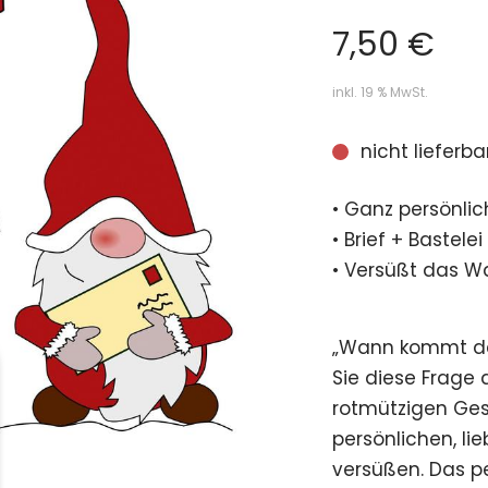
7,50
€
inkl. 19 % MwSt.
nicht lieferba
• Ganz persönlic
• Brief + Bastele
• Versüßt das W
„Wann kommt d
Sie diese Frage 
rotmützigen Ges
persönlichen, li
versüßen. Das p