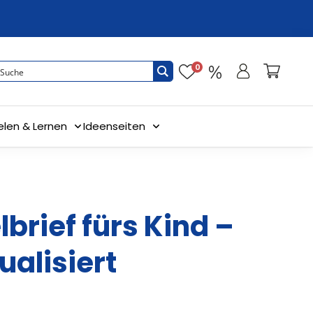
0
elen & Lernen
Ideenseiten
brief fürs Kind –
ualisiert