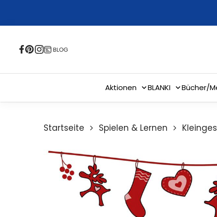
Skip
to
main
content
Aktionen
BLANKI
Bücher/M
Startseite
Spielen & Lernen
Kleinge