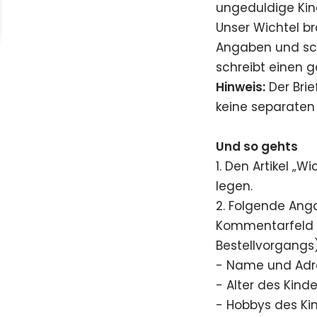
ungeduldige Kind
Unser Wichtel b
Angaben und sch
schreibt einen g
Hinweis:
Der Brie
keine separaten
Und so gehts
1. Den Artikel „W
legen.
2. Folgende Ang
Kommentarfeld (
Bestellvorgangs)
- Name und Adr
- Alter des Kind
- Hobbys des Ki