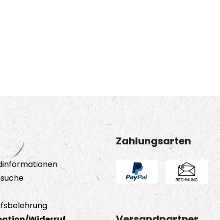
Zahlungsarten
dinformationen
tsuche
fsbelehrung
Versandpartner
ation/Widerruf