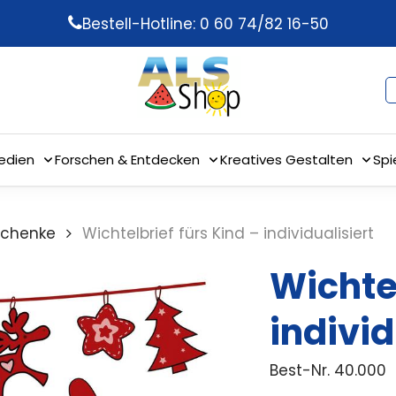
Bestell-Hotline: 0 60 74/82 16-50
edien
Forschen & Entdecken
Kreatives Gestalten
Spi
schenke
Wichtelbrief fürs Kind – individualisiert
Wichtel
individ
Best-Nr.
40.000