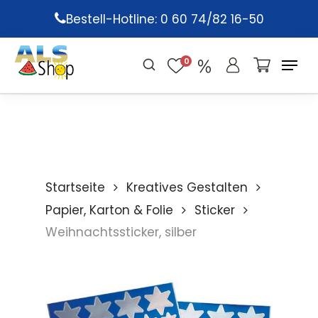
Skip
Bestell-Hotline: 0 60 74/82 16-50
to
main
0
content
Startseite
Kreatives Gestalten
Papier, Karton & Folie
Sticker
Weihnachtssticker, silber