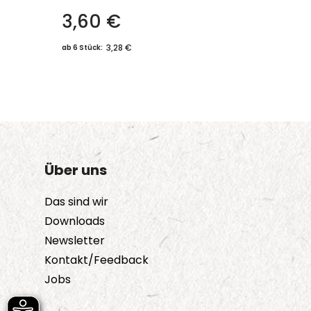
3,60
€
Dieses
Produkt
3,28 €
ab 6 Stück:
weist
mehrere
Varianten
auf.
Die
Optionen
Über uns
können
auf
Das sind wir
der
Downloads
Produktseite
Newsletter
gewählt
Kontakt/Feedback
werden
Jobs