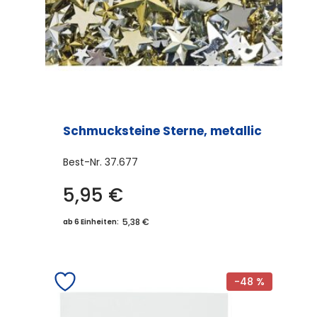
Schmucksteine Sterne, metallic
Best-Nr.
37.677
5,95
€
5,38 €
ab 6 Einheiten:
-48 %