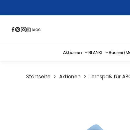
Skip
to
main
content
Aktionen
BLANKI
Bücher/M
Startseite
Aktionen
Lernspaß für AB