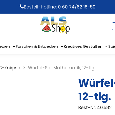
Bestell-Hotline: 0 60 74/82 16-50
edien
Forschen & Entdecken
Kreatives Gestalten
Spi
C-Knirpse
Würfel-Set Mathematik, 12-tlg.
Würfel
12-tlg.
Best-Nr.
40.582