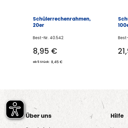
Schülerrechenrahmen,
Sch
20er
100
Best-Nr.
40.542
Best
8,95
€
21
8,45 €
ab 5 Stück:
Über uns
Hilfe