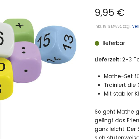
9,95
€
inkl. 19 % MwSt.
zzgl.
Ver
lieferbar
Lieferzeit:
2-3 T
Mathe-Set fü
Trainiert di
Mit stabiler 
So geht Mathe g
gelingt das Erl
ganz leicht. Der
sich stufenweis