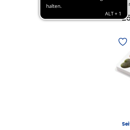
Bes
2
Se