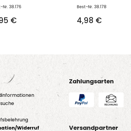
t-Nr.
38.176
Best-Nr.
38.178
,95
€
4,98
€
Zahlungsarten
dinformationen
tsuche
fsbelehrung
Versandpartner
ation/Widerruf