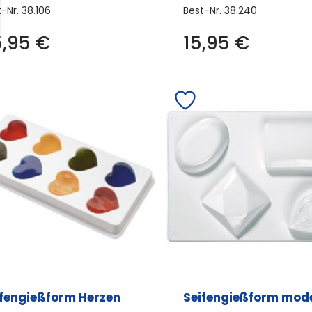
t-Nr.
38.106
Best-Nr.
38.240
5,95
€
15,95
€
ifengießform Herzen
Seifengießform mod