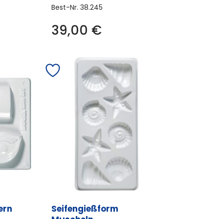
Best-Nr.
38.245
39,00
€
ern
Seifengießform