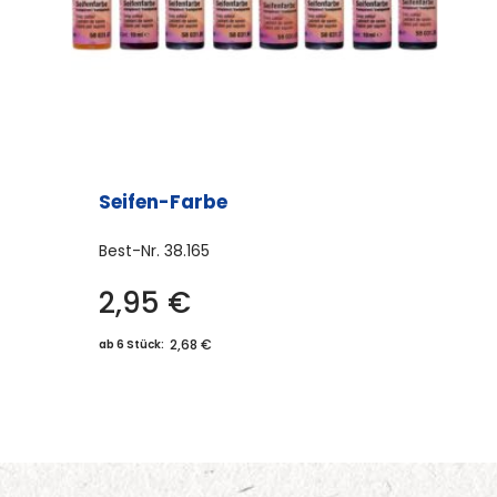
der
Produktseite
gewählt
werden
Seifen-Farbe
Best-Nr.
38.165
2,95
€
Dieses
Produkt
2,68 €
ab 6 Stück:
weist
mehrere
Varianten
auf.
Die