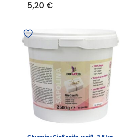
5,20
€