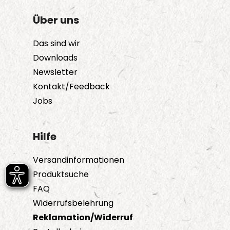
Optionen
Über uns
können
auf
Das sind wir
der
Downloads
Produktseite
Newsletter
gewählt
Kontakt/Feedback
werden
Jobs
Hilfe
Versandinformationen
Produktsuche
FAQ
Widerrufsbelehrung
Reklamation/Widerruf