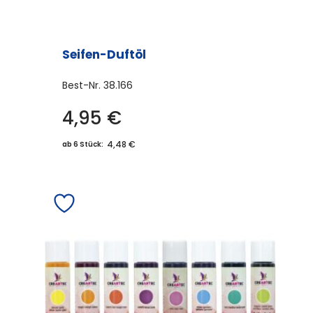
Seifen-Duftöl
Best-Nr.
38.166
4,95
€
Dieses
Produkt
4,48 €
ab 6 Stück:
weist
mehrere
Varianten
auf.
Die
Optionen
können
auf