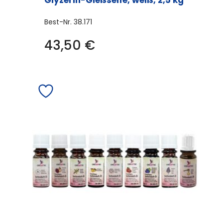
Glyzerin-Gießseife, weiß, 2,5 kg
Best-Nr.
38.171
43,50
€