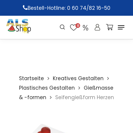
Skip
Bestell-Hotline: 0 60 74/82 16-50
to
main
0
content
Startseite
Kreatives Gestalten
Plastisches Gestalten
Gießmasse
& -formen
Seifengießform Herzen