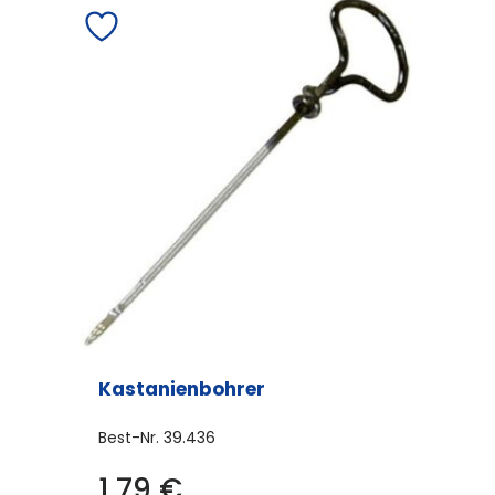
Kastanienbohrer
Best-Nr.
39.436
1,79
€