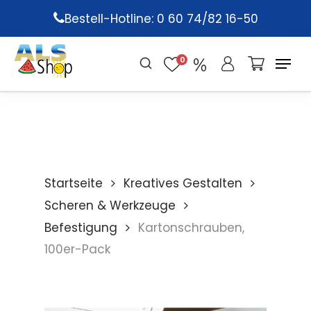
Skip
Bestell-Hotline: 0 60 74/82 16-50
to
main
0
content
Startseite
Kreatives Gestalten
Scheren & Werkzeuge
Befestigung
Kartonschrauben,
100er-Pack