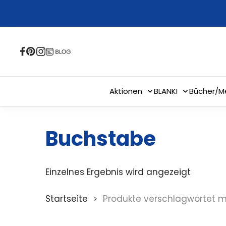
Skip
to
main
content
Aktionen
BLANKI
Bücher/M
Buchstabe
Einzelnes Ergebnis wird angezeigt
Startseite
Produkte verschlagwortet m