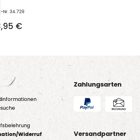
t-Nr.
34.729
3,95
€
Zahlungsarten
dinformationen
tsuche
fsbelehrung
Versandpartner
ation/Widerruf