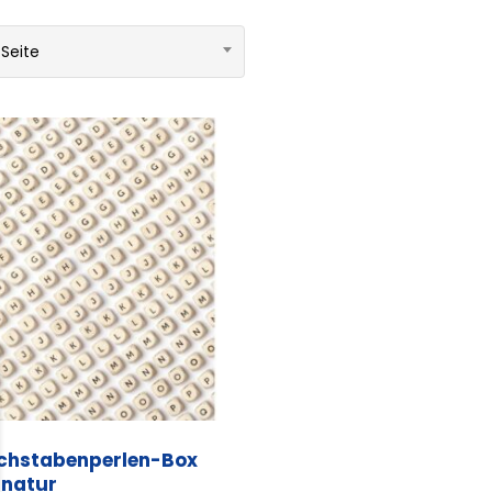
 Seite
chstabenperlen-Box
 natur