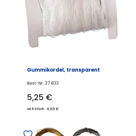
Gummikordel, transparent
Best-Nr.
37.833
5,25
€
4,69 €
ab 6 Stück: