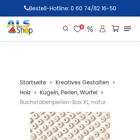
Skip
Bestell-Hotline: 0 60 74/82 16-50
to
main
0
content
Startseite
Kreatives Gestalten
Holz
Kugeln, Perlen, Würfel
Buchstabenperlen-Box XL, natur