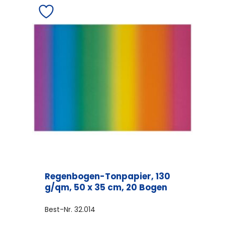
Varianten
auf.
Die
Optionen
können
auf
der
Produktseite
gewählt
werden
Regenbogen-Tonpapier, 130
g/qm, 50 x 35 cm, 20 Bogen
Best-Nr.
32.014