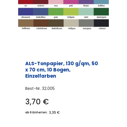
ALS-Tonpapier, 130 g/qm, 50
x 70 cm, 10 Bogen,
Einzelfarben
Best-Nr.
32.005
3,70
€
Dieses
Produkt
3,35 €
ab 6 Einheiten:
weist
mehrere