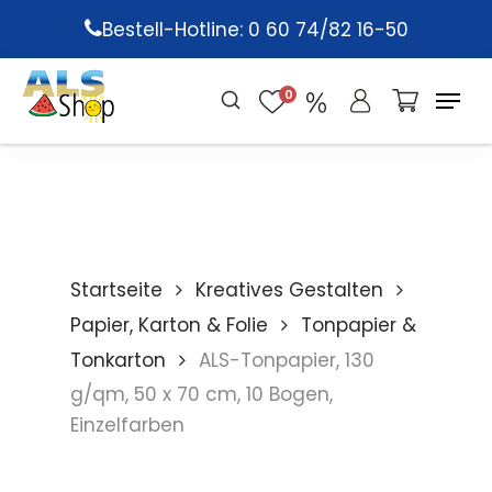
Skip
Bestell-Hotline: 0 60 74/82 16-50
to
main
0
content
Startseite
Kreatives Gestalten
Papier, Karton & Folie
Tonpapier &
Tonkarton
ALS-Tonpapier, 130
g/qm, 50 x 70 cm, 10 Bogen,
Einzelfarben