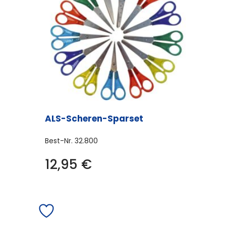
ALS-Scheren-Sparset
Best-Nr.
32.800
12,95
€