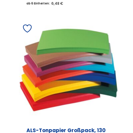
Produkt
6,48 €
ab 6 Einheiten:
weist
mehrere
Varianten
auf.
Die
Optionen
können
auf
der
Produktseite
gewählt
werden
ALS-Tonpapier Großpack, 130