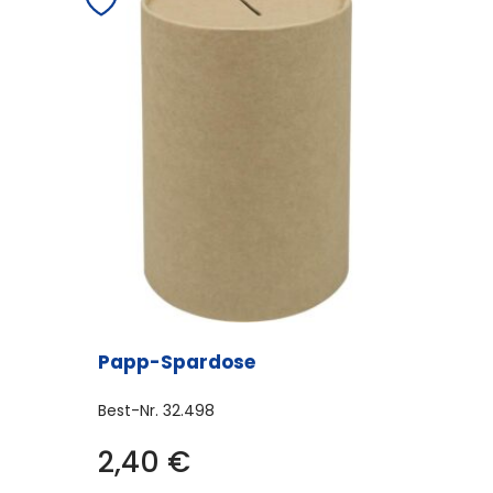
Papp-Spardose
Best-Nr.
32.498
2,40
€