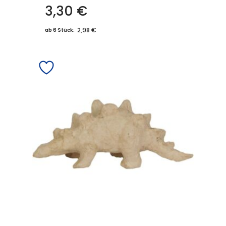
3,30
€
2,98 €
ab 6 Stück: