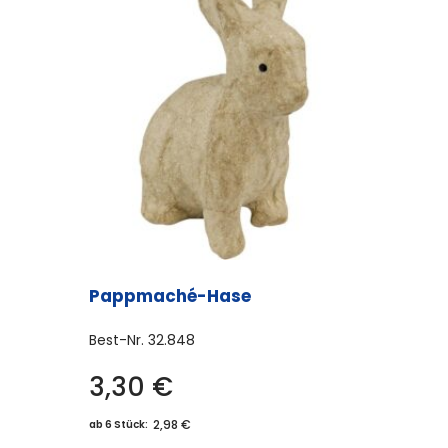
Pappmaché-Hase
Best-Nr.
32.848
3,30
€
2,98 €
ab 6 Stück: