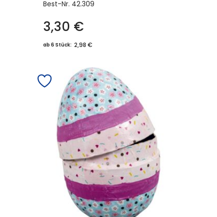
Best-Nr.
42.309
3,30
€
2,98 €
ab 6 Stück: