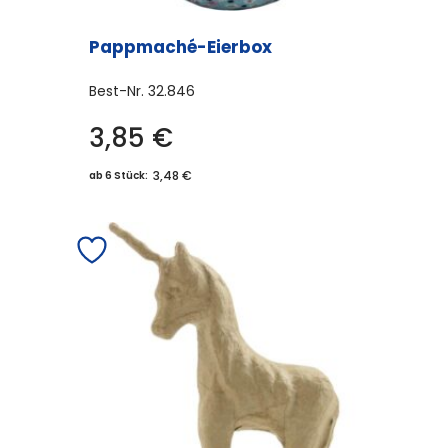
Pappmaché-Eierbox
Best-Nr.
32.846
3,85
€
3,48 €
ab 6 Stück: