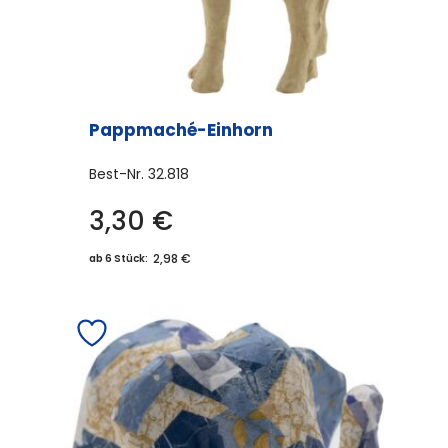
Pappmaché-Einhorn
Best-Nr.
32.818
3,30
€
2,98 €
ab 6 Stück: