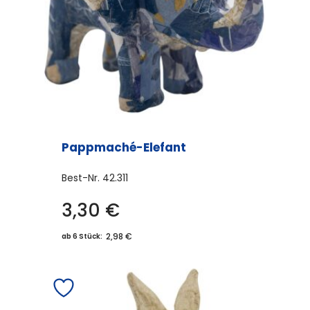
Pappmaché-Elefant
Best-Nr.
42.311
3,30
€
2,98 €
ab 6 Stück: