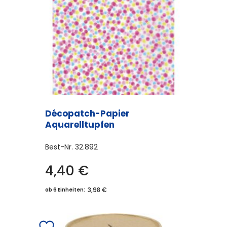
Décopatch-Papier
Aquarelltupfen
Best-Nr.
32.892
4,40
€
3,98 €
ab 6 Einheiten: