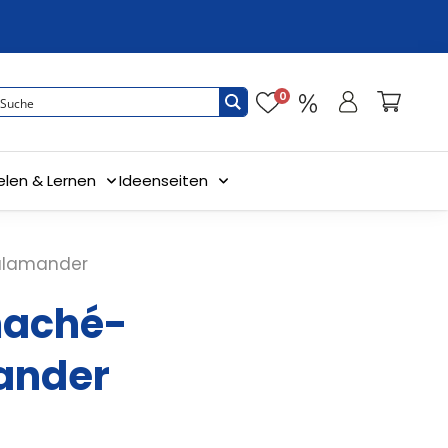
0
elen & Lernen
Ideenseiten
lamander
aché-
ander