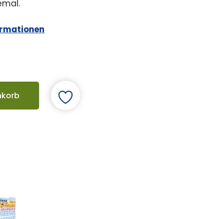
lemal.
ormationen
nkorb