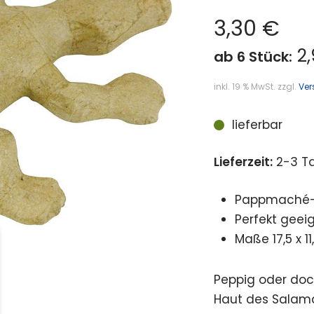
3,30
€
2,
ab 6 Stück:
inkl. 19 % MwSt.
zzgl.
Ver
lieferbar
Lieferzeit:
2-3 T
Pappmaché-R
Perfekt geei
Maße 17,5 x 11
Peppig oder doch
Haut des Salama