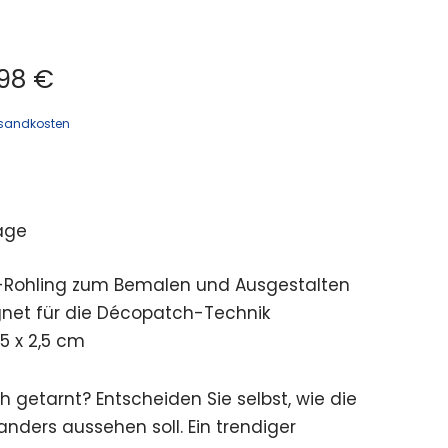
98 €
sandkosten
age
ohling zum Bemalen und Ausgestalten
gnet für die Décopatch-Technik
,5 x 2,5 cm
 getarnt? Entscheiden Sie selbst, wie die
nders aussehen soll. Ein trendiger