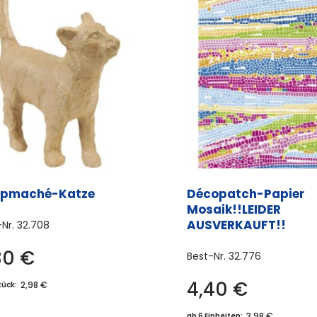
pmaché-Katze
Décopatch-Papier
Mosaik!!LEIDER
AUSVERKAUFT!!
-Nr.
32.708
30
€
Best-Nr.
32.776
4,40
€
2,98 €
tück:
3,98 €
ab 6 Einheiten: