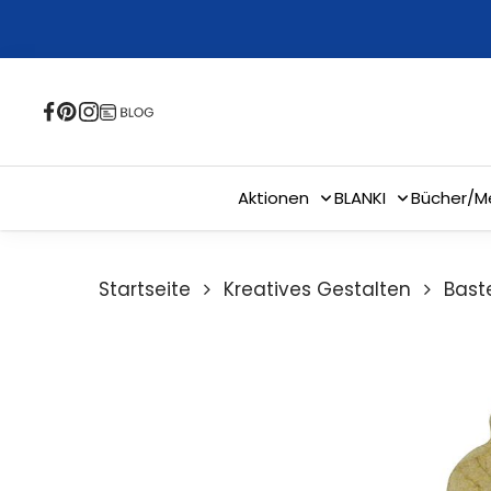
Skip
to
main
content
Aktionen
BLANKI
Bücher/M
Startseite
Kreatives Gestalten
Bast