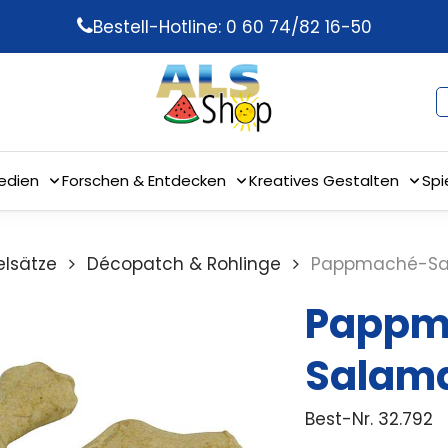
Bestell-Hotline: 0 60 74/82 16-50
edien
Forschen & Entdecken
Kreatives Gestalten
Spi
elsätze
Décopatch & Rohlinge
Pappmaché-Sa
Pappm
Salam
Best-Nr.
32.792