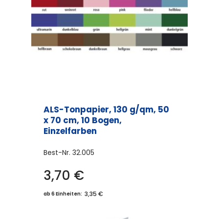
ALS-Tonpapier, 130 g/qm, 50
x 70 cm, 10 Bogen,
Einzelfarben
Best-Nr.
32.005
3,70
€
Dieses
Produkt
3,35 €
ab 6 Einheiten:
weist
mehrere