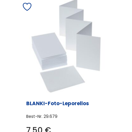
Varianten
auf.
Die
Optionen
können
auf
der
Produktseite
gewählt
werden
BLANKI-Foto-Leporellos
Best-Nr.
29.679
7,50
€