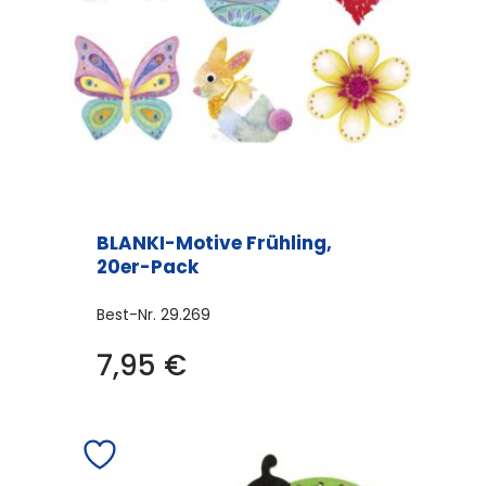
BLANKI-Motive Frühling,
20er-Pack
Best-Nr.
29.269
Dieses
7,95
€
Produkt
weist
mehrere
Varianten