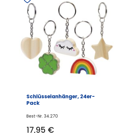
Schlüsselanhänger, 24er-
Pack
Best-Nr.
34.270
Dieses
17,95
€