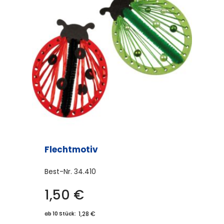
auf.
Die
Optionen
können
auf
der
Produktseite
gewählt
werden
Flechtmotiv
Best-Nr.
34.410
1,50
€
Dieses
Produkt
1,28 €
ab 10 Stück: