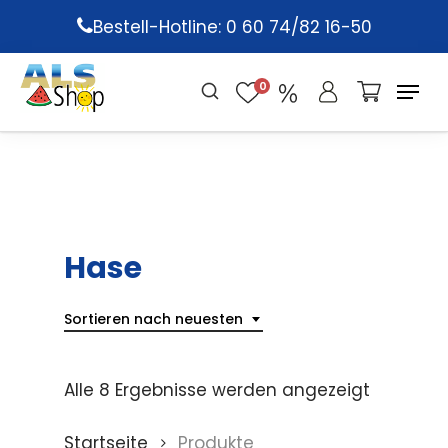
Skip
Bestell-Hotline: 0 60 74/82 16-50
to
main
0
content
Hase
Sortieren nach neuesten
Alle 8 Ergebnisse werden angezeigt
Startseite
Produkte