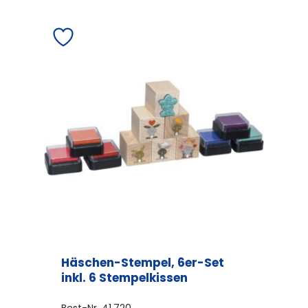
weist
mehrere
Varianten
auf.
Die
Optionen
können
auf
der
Produktseite
gewählt
werden
Häschen-Stempel, 6er-Set
inkl. 6 Stempelkissen