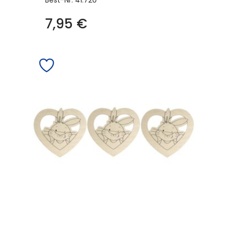
Best-Nr.
41.720
7,95
€