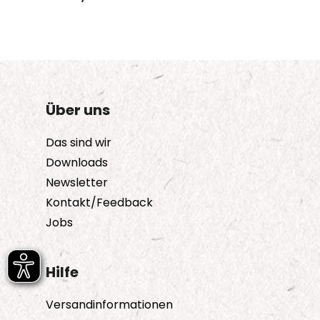
Produkt
weist
mehrere
Varianten
auf.
Die
Über uns
Optionen
Das sind wir
können
Downloads
auf
Newsletter
der
Kontakt/Feedback
Produktseite
Jobs
gewählt
werden
Hilfe
Versandinformationen