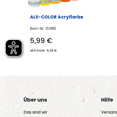
ALS-COLOR Acrylfarbe
Best-Nr.
31.885
5,99
€
Dieses
Produkt
5,39 €
ab 6 Stück:
weist
mehrere
Varianten
auf.
Die
Optionen
Über uns
Hilfe
können
auf
Das sind wir
Versan
der