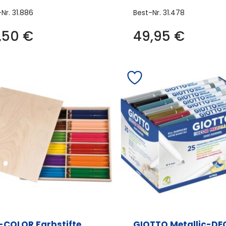
-Nr.
31.886
Best-Nr.
31.478
,50
€
49,95
€
-COLOR Farbstifte
GIOTTO Metallic-DE