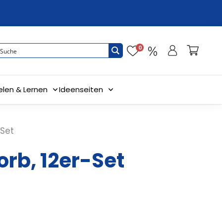
0
elen & Lernen
Ideenseiten
-Set
orb, 12er-Set