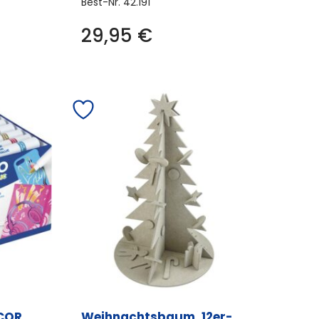
Best-Nr.
42.191
29,95
€
COR
Weihnachtsbaum, 12er-