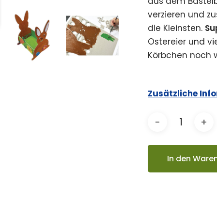
aus dem Bastelb
verzieren und 
die Kleinsten.
Su
Ostereier und vi
Körbchen noch we
Zusätzliche Inf
In den Ware