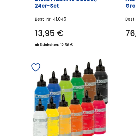
24er-Set
Gro
Best-Nr.
41.045
Best
13,95
€
76
12,58 €
ab 5 Einheiten: