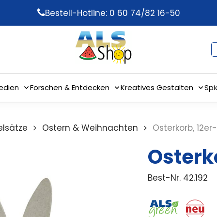
Bestell-Hotline: 0 60 74/82 16-50
edien
Forschen & Entdecken
Kreatives Gestalten
Spi
elsätze
Ostern & Weihnachten
Osterkorb, 12er
Osterk
Best-Nr.
42.192