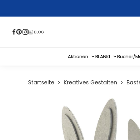
Skip
to
main
content
Aktionen
BLANKI
Bücher/M
Startseite
Kreatives Gestalten
Bast