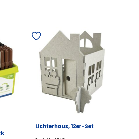
Lichterhaus, 12er-Set
ck