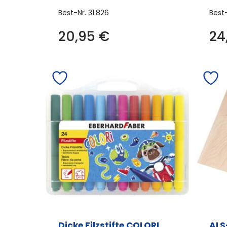
Best-Nr.
31.826
Best
20,95
€
24
Dicke Filzstifte COLORI,
ALS