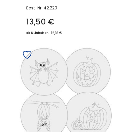
Best-Nr.
42.220
13,50
€
12,18 €
ab 6 Einheiten: