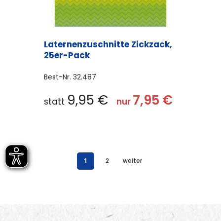
Laternenzuschnitte Zickzack,
25er-Pack
Best-Nr.
32.487
9,95
€
7,95
€
statt
nur
1
2
weiter