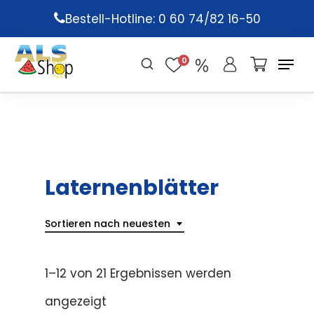
Skip
Bestell-Hotline: 0 60 74/82 16-50
to
main
0
content
Laternenblätter
Sortieren nach neuesten
1–12 von 21 Ergebnissen werden
angezeigt