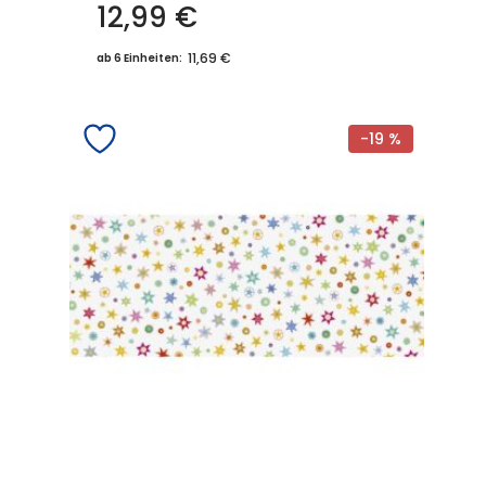
12,99
€
11,69 €
ab 6 Einheiten:
-19 %