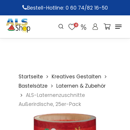
Skip
Bestell-Hotline: 0 60 74/82 16-50
to
main
0
content
Startseite
Kreatives Gestalten
Bastelsätze
Laternen & Zubehör
ALS-Laternenzuschnitte
Außerirdische, 25er-Pack