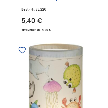
Best-Nr.
32.226
5,40
€
4,89 €
ab 6 Einheiten: