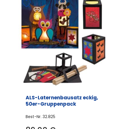
mehrere
Varianten
auf.
Die
Optionen
können
auf
der
Produktseite
gewählt
werden
ALS-Laternenbausatz eckig,
50er-Gruppenpack
Best-Nr.
32.825