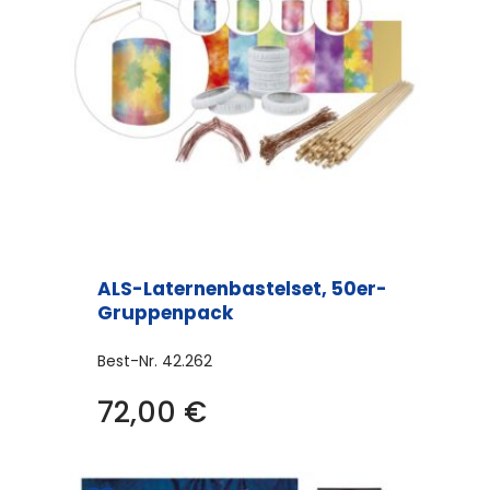
ALS-Laternenbastelset, 50er-
Gruppenpack
Best-Nr.
42.262
Dieses
72,00
€
Produkt
weist