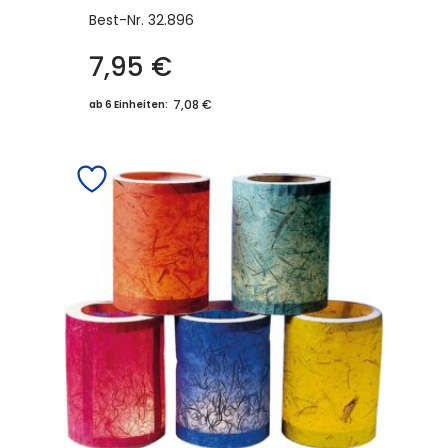
Best-Nr.
32.896
7,95
€
7,08 €
ab 6 Einheiten: