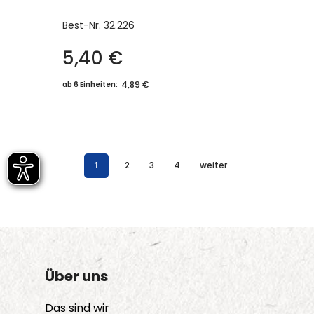
Best-Nr.
32.226
5,40
€
4,89 €
ab 6 Einheiten:
1
2
3
4
weiter
Über uns
Das sind wir