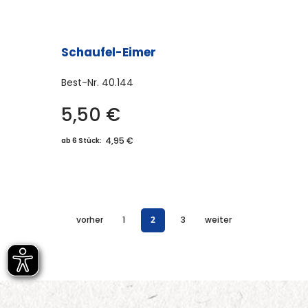
Schaufel-Eimer
Best-Nr.
40.144
5,50
€
4,95 €
ab 6 Stück:
vorher
1
2
3
weiter