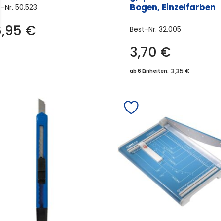
Bogen, Einzelfarben
t-Nr.
50.523
6,95
€
Best-Nr.
32.005
3,70
€
Dies
Prod
3,35 €
ab 6 Einheiten:
weis
meh
Vari
auf.
Die
Opti
könn
auf
der
Prod
gewä