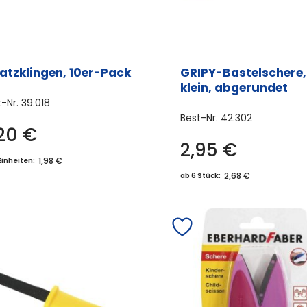
atzklingen, 10er-Pack
GRIPY-Bastelschere,
klein, abgerundet
t-Nr.
39.018
Best-Nr.
42.302
,20
€
2,95
€
1,98 €
Einheiten:
2,68 €
ab 6 Stück: