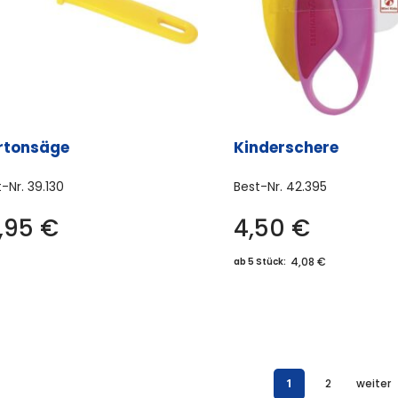
rtonsäge
Kinderschere
t-Nr.
39.130
Best-Nr.
42.395
3,95
€
4,50
€
4,08 €
ab 5 Stück:
1
2
weiter