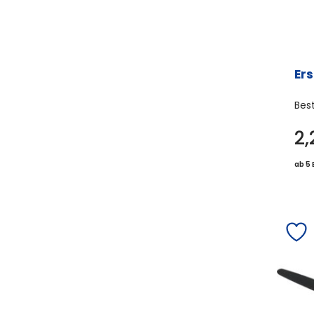
Ers
Bes
2
ab 5 