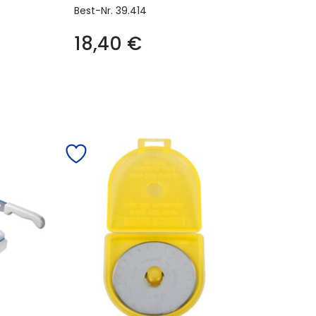
Best-Nr.
39.414
18,40
€
es
ukt
t
rere
anten
onen
en
uktseite
hlt