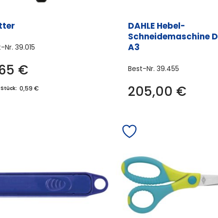
wer
tter
DAHLE Hebel-
Schneidemaschine D
A3
t-Nr.
39.015
,65
€
Best-Nr.
39.455
205,00
€
0,59 €
 Stück: