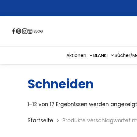
Skip
to
main
content
Aktionen
BLANKI
Bücher/M
Schneiden
1–12 von 17 Ergebnissen werden angezeig
Startseite
Produkte verschlagwortet m