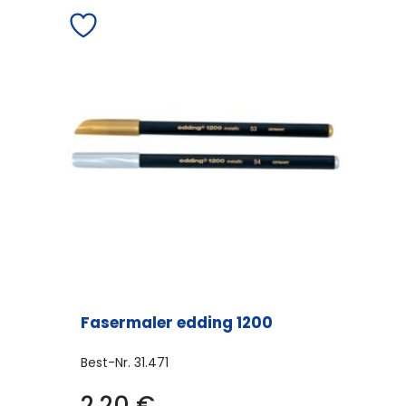
mehrere
Varianten
auf.
Die
Optionen
können
auf
der
Produktseite
gewählt
werden
Fasermaler edding 1200
Best-Nr.
31.471
2,20
€