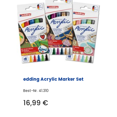
edding Acrylic Marker Set
Best-Nr.
41.310
Dieses
16,99
€
Produkt
weist