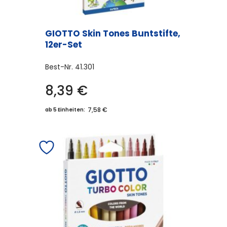
GIOTTO Skin Tones Buntstifte,
12er-Set
Best-Nr.
41.301
8,39
€
7,58 €
ab 5 Einheiten: