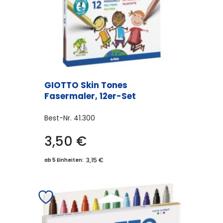
GIOTTO Skin Tones
Fasermaler, 12er-Set
Best-Nr.
41.300
3,50
€
3,15 €
ab 5 Einheiten: