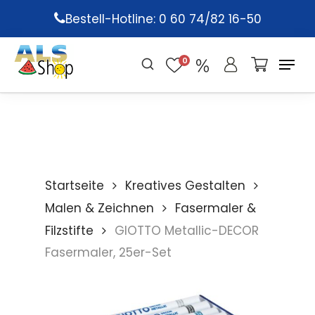
Skip
Bestell-Hotline: 0 60 74/82 16-50
to
main
0
content
Startseite
Kreatives Gestalten
Malen & Zeichnen
Fasermaler &
Filzstifte
GIOTTO Metallic-DECOR
Fasermaler, 25er-Set