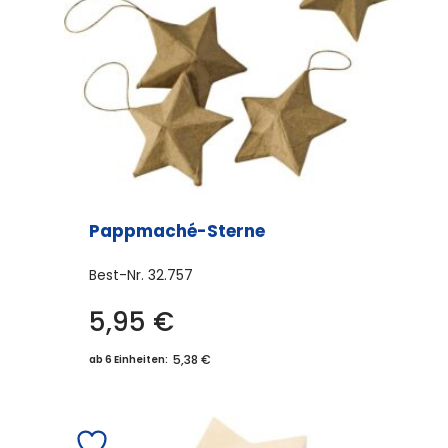
Pappmaché-Sterne
Best-Nr.
32.757
5,95
€
5,38 €
ab 6 Einheiten: