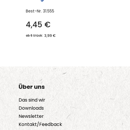
Best-Nr.
31.555
4,45
€
Dieses
Produkt
3,99 €
ab 6 Stück:
weist
mehrere
Varianten
auf.
Die
Optionen
Über uns
können
auf
Das sind wir
der
Downloads
Produktseite
Newsletter
gewählt
Kontakt/Feedback