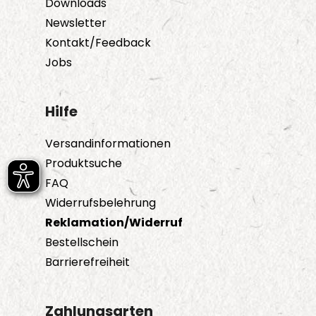
Downloads
auf
Newsletter
der
Kontakt/Feedback
Produktseite
Jobs
gewählt
werden
Hilfe
Versandinformationen
Produktsuche
FAQ
Widerrufsbelehrung
Reklamation/Widerruf
Bestellschein
Barrierefreiheit
Zahlungsarten