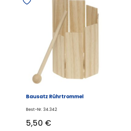
Bausatz Rührtrommel
Best-Nr.
34.342
5,50
€