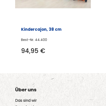
Produktseite
gewählt
werden
Kindercajon, 38 cm
Best-Nr.
44.400
Dieses
94,95
€
Produkt
weist
mehrere
Varianten
auf.
Die
Über uns
Optionen
Das sind wir
können