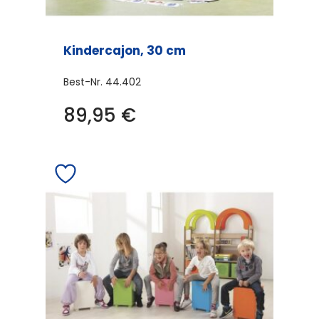
Kindercajon, 30 cm
Best-Nr.
44.402
Dieses
89,95
€
Produkt
weist
mehrere
Varianten
auf.
Die
Optionen
können
auf
der