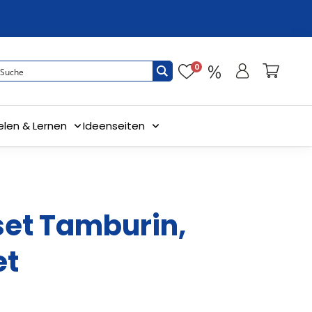
0
elen & Lernen
Ideenseiten
set Tamburin,
et