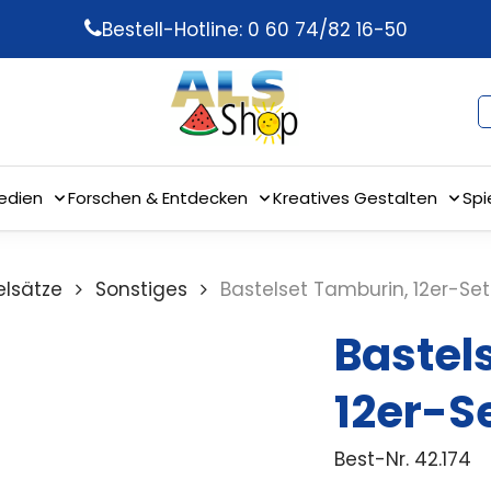
Bestell-Hotline: 0 60 74/82 16-50
edien
Forschen & Entdecken
Kreatives Gestalten
Spi
elsätze
Sonstiges
Bastelset Tamburin, 12er-Set
Bastel
12er-S
Best-Nr.
42.174