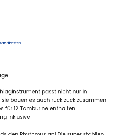
sandkosten
age
chlaginstrument passt nicht nur in
, sie bauen es auch ruck zuck zusammen
les für 12 Tamburine enthalten
ng inklusive
ids den Rhythmus an! Die super stabilen