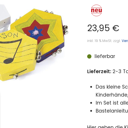
23,95
€
inkl. 19 % MwSt.
zzgl.
Ver
lieferbar
Lieferzeit:
2-3 T
Das kleine S
Kinderhände
Im Set ist al
Bastelanleitu
Hier geben die K