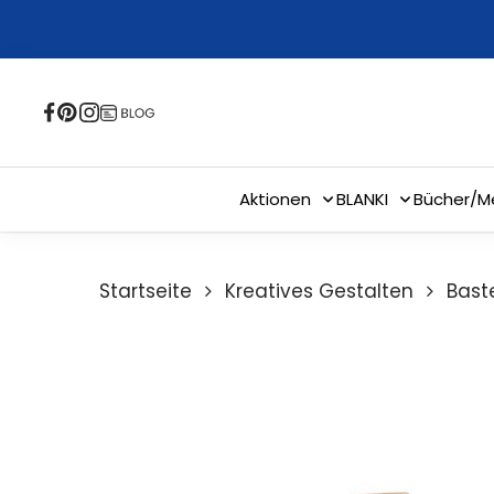
Skip
to
main
content
Aktionen
BLANKI
Bücher/M
Startseite
Kreatives Gestalten
Bast