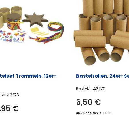
telset Trommeln, 12er-
Bastelrollen, 24er-S
Best-Nr.
42.170
-Nr.
42.175
6,50
€
,95
€
5,89 €
ab 6 Einheiten: