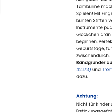
Tamburine mach
Spielen! Mit Fin
bunten Stiften v
Instrumente pud
Glöckchen dran 
beginnen. Perfekt
Geburtstage, fü
zwischendurch.
Bandgründer au
42.173)
und
Trom
dazu.
Achtung:
Nicht für Kinder
Erstickungsgefah