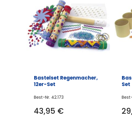
Bastelset Regenmacher,
Bas
12er-Set
Set
Best-Nr.
42.173
Best
43,95
€
29