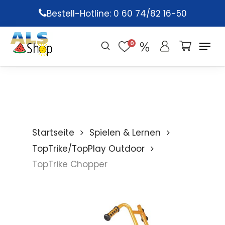
Skip
Bestell-Hotline: 0 60 74/82 16-50
to
main
0
content
Startseite
Spielen & Lernen
TopTrike/TopPlay Outdoor
TopTrike Chopper