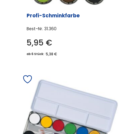
Profi-Schminkfarbe
Best-Nr.
31.360
5,95
€
Dieses
Produkt
5,38 €
ab 6 Stück:
weist
mehrere
Varianten
auf.
Die
Optionen
können
auf
der