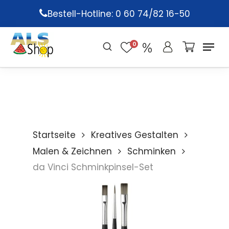
Skip
Bestell-Hotline: 0 60 74/82 16-50
to
main
0
content
Startseite
Kreatives Gestalten
Malen & Zeichnen
Schminken
da Vinci Schminkpinsel-Set