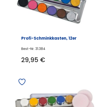
Produktseite
gewählt
werden
Profi-Schminkkasten, 12er
Best-Nr.
31.384
29,95
€