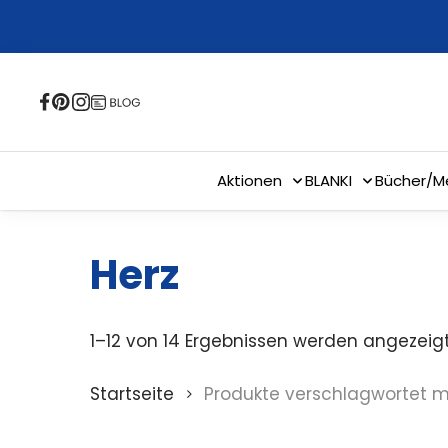
Skip
to
main
content
Aktionen
BLANKI
Bücher/M
Herz
1–12 von 14 Ergebnissen werden angezeig
Startseite
Produkte verschlagwortet mi