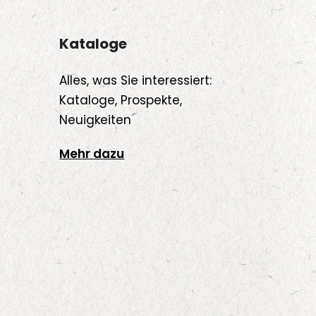
Produktseite
uktseite
gewählt
Kataloge
hlt
werden
den
Alles, was Sie interessiert:
Kataloge, Prospekte,
Neuigkeiten
Mehr dazu