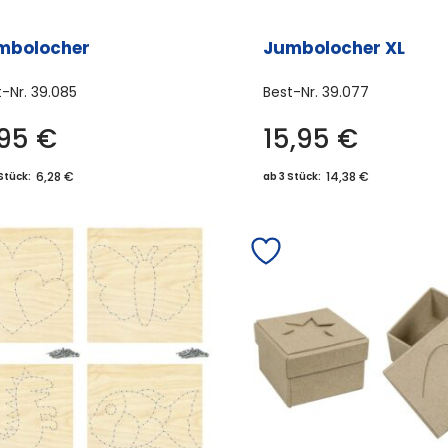
wer
werden
mbolocher
Jumbolocher XL
t-Nr.
39.085
Best-Nr.
39.077
,95
€
15,95
€
Dieses
Dies
Produkt
Prod
6,28 €
14,38 €
Stück:
ab 3 Stück:
weist
weis
mehrere
meh
Varianten
Vari
auf.
auf.
Die
Die
Optionen
Opti
können
könn
auf
auf
der
der