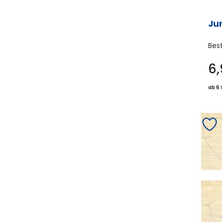
Ju
Bes
6
ab 6 