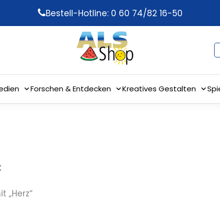
Bestell-Hotline: 0 60 74/82 16-50
edien
Forschen & Entdecken
Kreatives Gestalten
Spi
t
t „Herz“