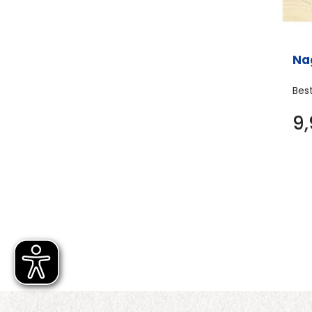
Na
Bes
9