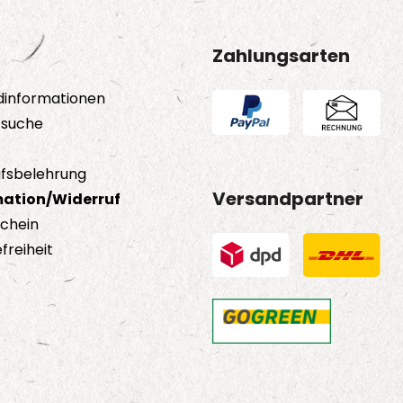
der
Produktseite
Prod
gewählt
Zahlungsarten
gewä
werden
wer
dinformationen
tsuche
fsbelehrung
Versandpartner
ation/Widerruf
schein
freiheit