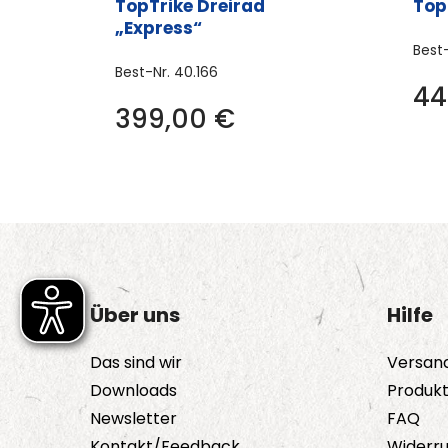
TopTrike Dreirad
Top
„Express“
Best
Best-Nr.
40.166
44
399,00
€
Über uns
Hilfe
Das sind wir
Versan
Downloads
Produk
Newsletter
FAQ
Kontakt/Feedback
Widerru