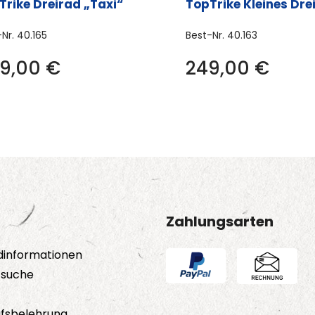
Trike Dreirad „Taxi“
TopTrike Kleines Dre
-Nr.
40.165
Best-Nr.
40.163
9,00
€
249,00
€
Zahlungsarten
dinformationen
tsuche
fsbelehrung