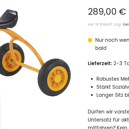
289,00
€
inkl. 19 % MwSt.
zzgl.
Ver
Nur noch wen
bald
Lieferzeit:
2-3 T
Robustes Meh
Stärkt Sozial
Langer Sitz b
Dürfen wir vorste
Untersatz für ak
mitfahren? Kein