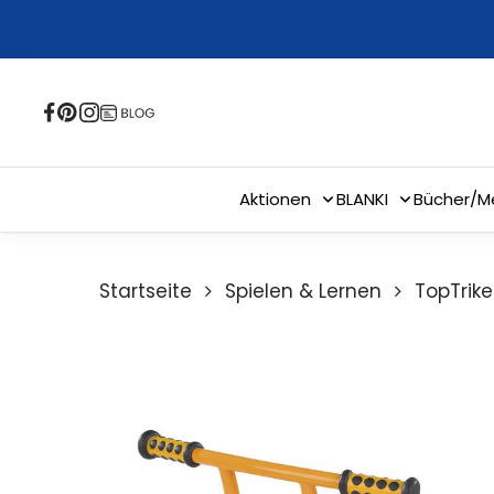
Skip
to
main
content
Aktionen
BLANKI
Bücher/M
Startseite
Spielen & Lernen
TopTrik