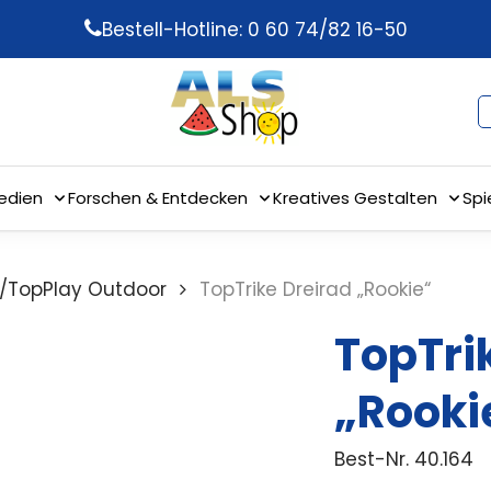
Bestell-Hotline: 0 60 74/82 16-50
edien
Forschen & Entdecken
Kreatives Gestalten
Spi
e/TopPlay Outdoor
TopTrike Dreirad „Rookie“
TopTri
„Rooki
Best-Nr.
40.164