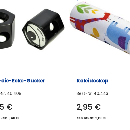
die-Ecke-Gucker
Kaleidoskop
-Nr.
40.409
Best-Nr.
40.443
65
€
2,95
€
1,48 €
2,68 €
tück:
ab 6 Stück: