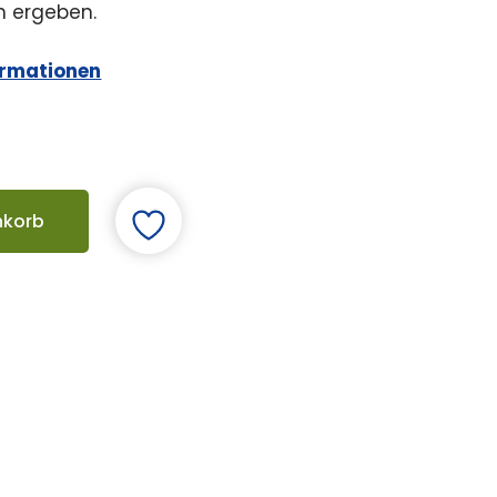
n ergeben.
ormationen
nkorb