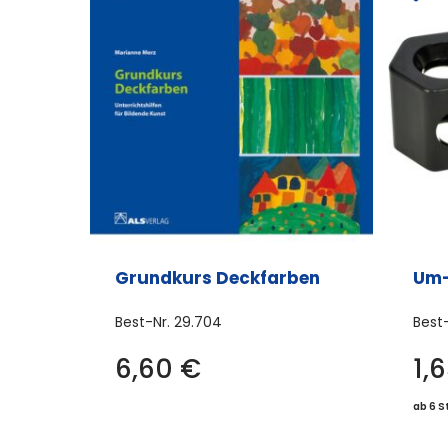
Grundkurs Deckfarben
Um-
Best-Nr.
29.704
Best
6,60
€
1,
ab 6 S