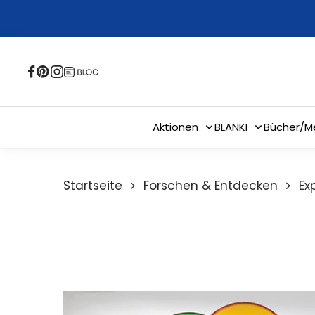
Skip
to
main
content
Aktionen
BLANKI
Bücher/M
Startseite
Forschen & Entdecken
Ex