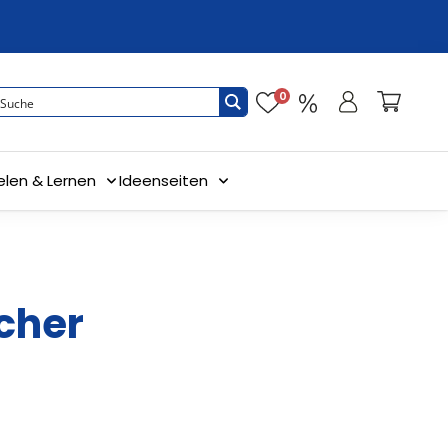
0
elen & Lernen
Ideenseiten
cher