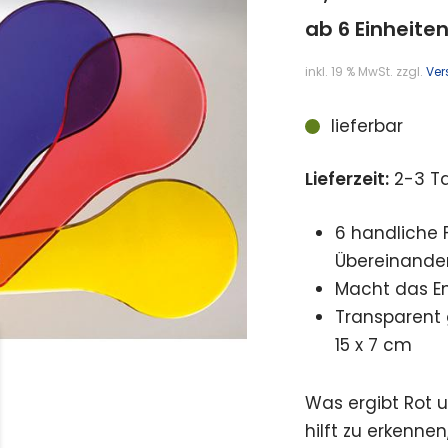
ab 6 Einheiten
inkl. 19 % MwSt.
zzgl.
Ver
lieferbar
Lieferzeit:
2-3 T
6 handliche 
Übereinande
Macht das En
Transparent 
15 x 7 cm
Was ergibt Rot 
hilft zu erkenne