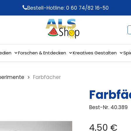
Bestell-Hotline: 0 60 74/82 16-50
edien
Forschen & Entdecken
Kreatives Gestalten
Spi
perimente
Farbfächer
Farbfä
Best-Nr.
40.389
4,50
€