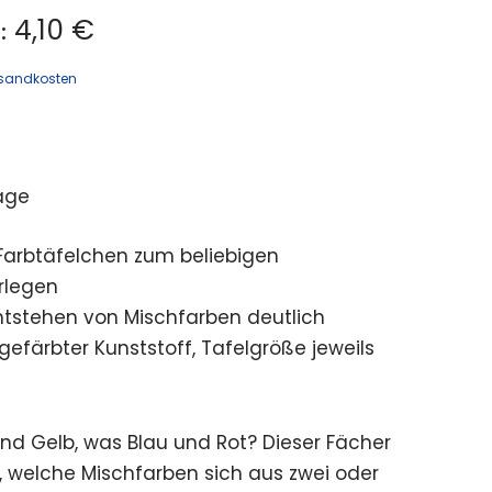
4,10 €
:
sandkosten
age
Farbtäfelchen zum beliebigen
rlegen
tstehen von Mischfarben deutlich
gefärbter Kunststoff, Tafelgröße jeweils
und Gelb, was Blau und Rot? Dieser Fächer
n, welche Mischfarben sich aus zwei oder