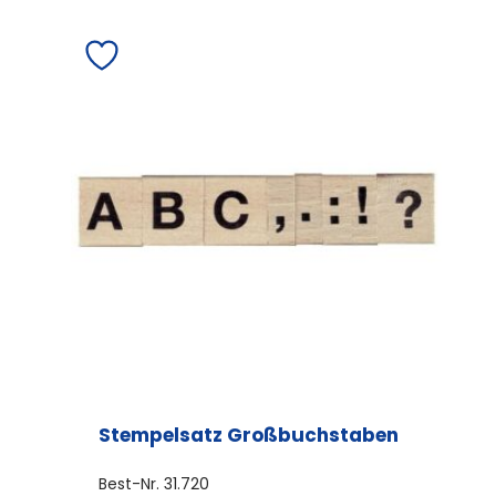
mehrere
Varianten
auf.
Die
Optionen
können
auf
der
Produktseite
gewählt
werden
Stempelsatz Großbuchstaben
Best-Nr.
31.720