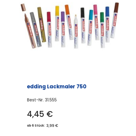
edding Lackmaler 750
Best-Nr.
31.555
4,45
€
Dieses
Produkt
3,99 €
ab 6 Stück:
weist