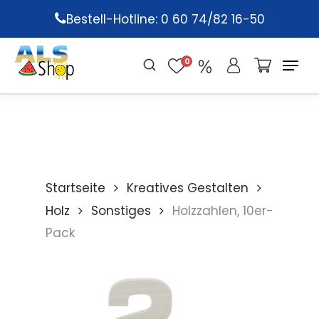
Skip
Bestell-Hotline: 0 60 74/82 16-50
to
main
0
content
Startseite
Kreatives Gestalten
Holz
Sonstiges
Holzzahlen, 10er-
Pack