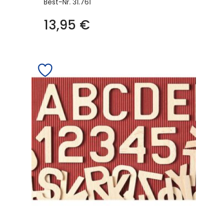
Best-Nr.
31.761
13,95
€