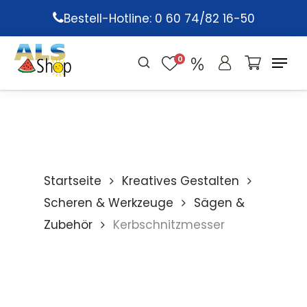
Skip
Bestell-Hotline: 0 60 74/82 16-50
to
main
0
content
Startseite
Kreatives Gestalten
Scheren & Werkzeuge
Sägen &
Zubehör
Kerbschnitzmesser