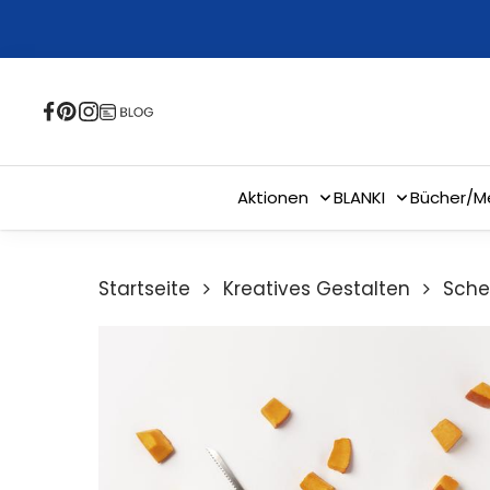
Skip
to
main
content
Aktionen
BLANKI
Bücher/M
Startseite
Kreatives Gestalten
Sche