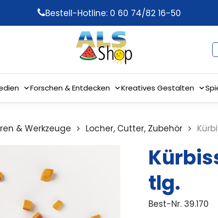
Bestell-Hotline: 0 60 74/82 16-50
edien
Forschen & Entdecken
Kreatives Gestalten
Spi
ren & Werkzeuge
Locher, Cutter, Zubehör
Kürbi
Kürbiss
tlg.
Best-Nr.
39.170