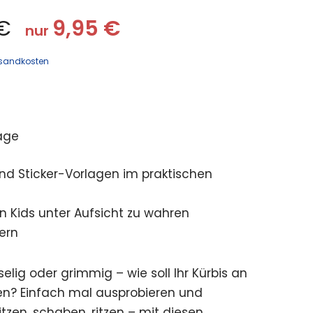
€
9,95
€
nur
sandkosten
age
d Sticker-Vorlagen im praktischen
 Kids unter Aufsicht zu wahren
ern
selig oder grimmig – wie soll Ihr Kürbis an
n? Einfach mal ausprobieren und
tzen, schaben, ritzen – mit diesen