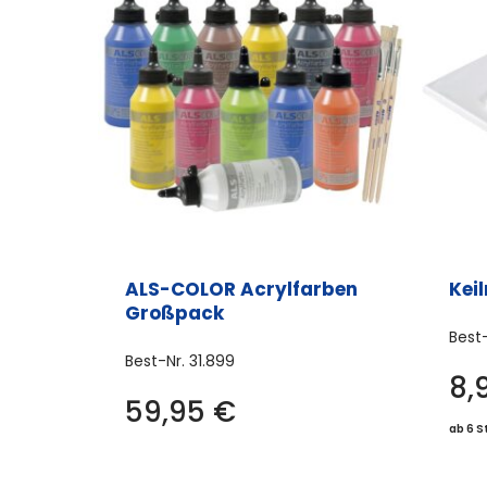
ALS-COLOR Acrylfarben
Kei
Großpack
Best
Best-Nr.
31.899
8,
59,95
€
ab 6 S