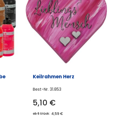
be
Keilrahmen Herz
Best-Nr.
31.853
5,10
€
es
ukt
4,59 €
ab 6 Stück:
t
rere