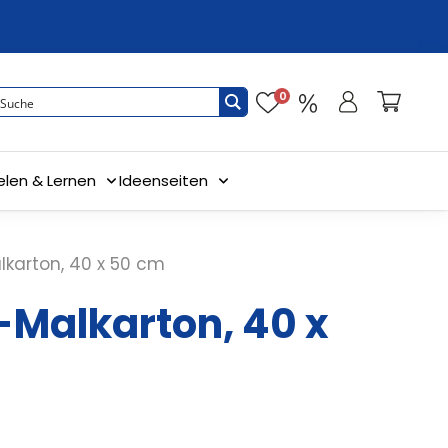
0
elen & Lernen
Ideenseiten
lkarton, 40 x 50 cm
-Malkarton, 40 x