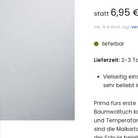
6,95
statt
inkl. 19 % MwSt.
zzgl.
Ver
lieferbar
Lieferzeit:
2-3 T
Vielseitig ei
sehr beliebt
Prima fürs erste
Baumwolltuch ka
und Temperafarb
sind die Malkar
der Schule belieb