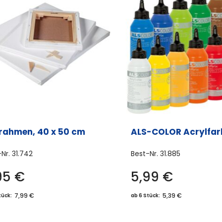
lrahmen, 40 x 50 cm
ALS-COLOR Acrylfar
-Nr.
31.742
Best-Nr.
31.885
95
€
5,99
€
Dies
Prod
7,99 €
5,39 €
tück:
ab 6 Stück:
weis
meh