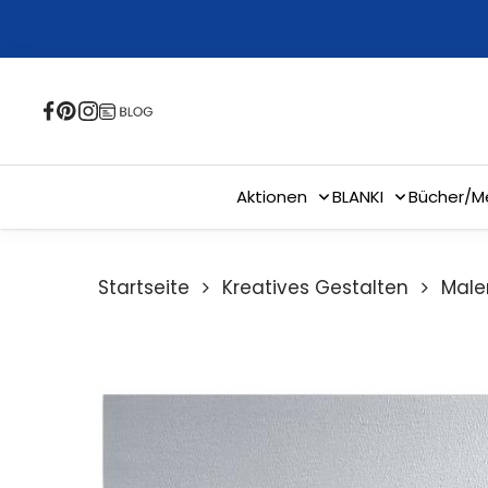
Skip
to
main
content
Aktionen
BLANKI
Bücher/M
Startseite
Kreatives Gestalten
Male