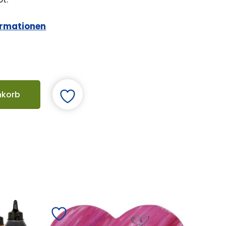
ormationen
nkorb