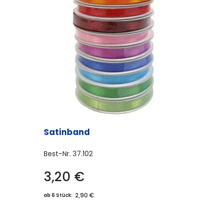
Satinband
Best-Nr.
37.102
3,20
€
Dieses
Produkt
2,90 €
ab 6 Stück:
weist
mehrere