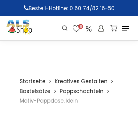
Skip
Bestell-Hotline: 0 60 74/82 16-50
to
main
0
content
Startseite
Kreatives Gestalten
Bastelsätze
Pappschachteln
Motiv-Pappdose, klein