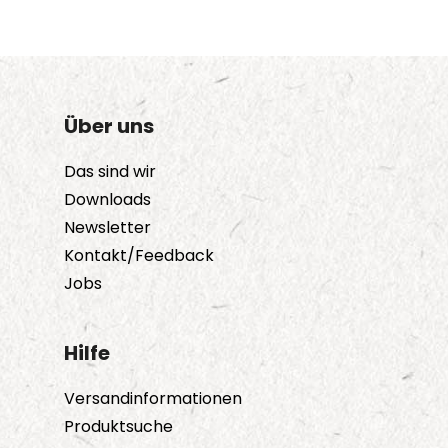
Varianten
auf.
Die
Optionen
Über uns
können
auf
Das sind wir
der
Downloads
Produktseite
Newsletter
gewählt
Kontakt/Feedback
werden
Jobs
Hilfe
Versandinformationen
Produktsuche