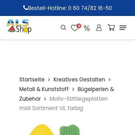
Skip
Bestell-Hotline: 0 60 74/82 16-50
to
main
0
content
Startseite
Kreatives Gestalten
Metall & Kunststoff
Bügelperlen &
Zubehör
Motiv-Stiftlegeplatten
midi Sortiment VII, farbig