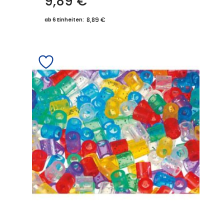
9,89
€
8,89 €
ab 6 Einheiten: