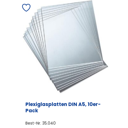
Plexiglasplatten DIN A5, 10er-
Pack
Best-Nr.
35.040