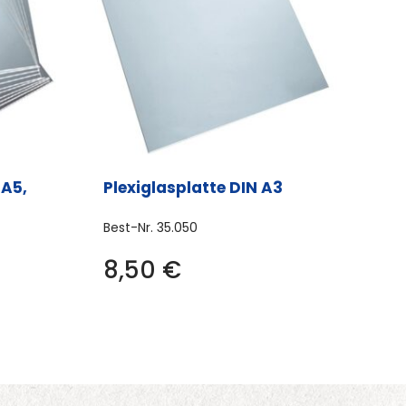
 A5,
Plexiglasplatte DIN A3
Best-Nr.
35.050
8,50
€