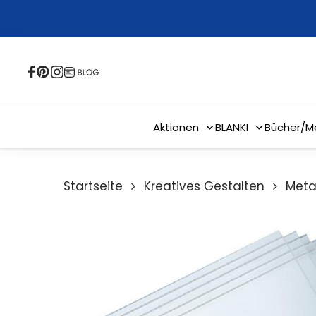
Skip
to
main
content
Aktionen
BLANKI
Bücher/M
Startseite
Kreatives Gestalten
Meta