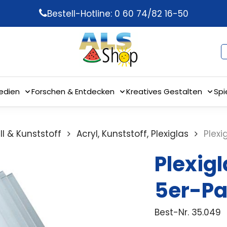
Bestell-Hotline: 0 60 74/82 16-50
edien
Forschen & Entdecken
Kreatives Gestalten
Spi
ll & Kunststoff
Acryl, Kunststoff, Plexiglas
Plexi
Plexigl
5er-P
Best-Nr.
35.049