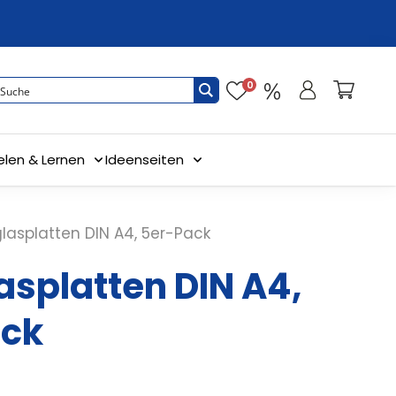
0
elen & Lernen
Ideenseiten
glasplatten DIN A4, 5er-Pack
asplatten DIN A4,
ack