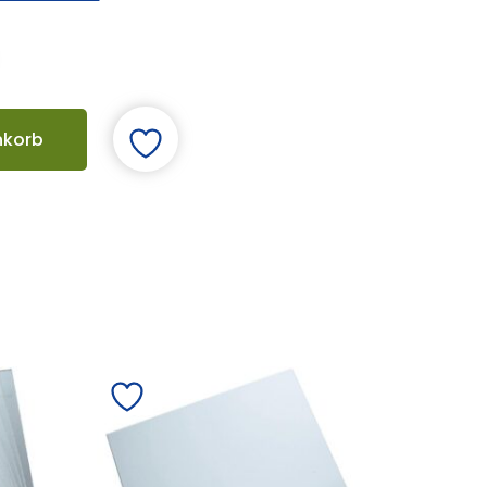
nkorb