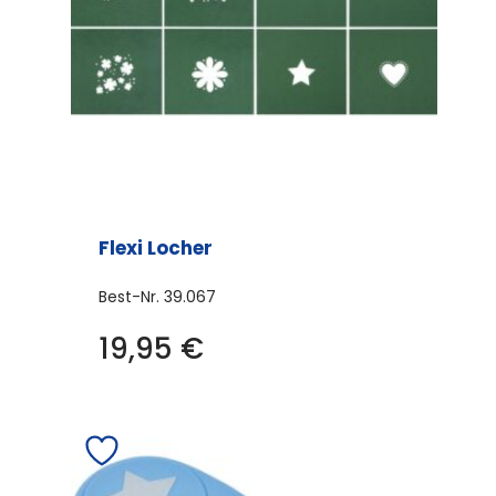
Flexi Locher
Best-Nr.
39.067
Dieses
19,95
€
Produkt
weist
mehrere
Varianten
auf.