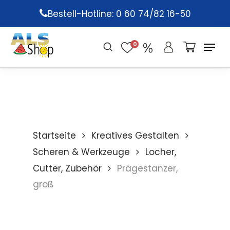
Skip
Bestell-Hotline: 0 60 74/82 16-50
to
main
0
content
Startseite
Kreatives Gestalten
Scheren & Werkzeuge
Locher,
Cutter, Zubehör
Prägestanzer,
groß