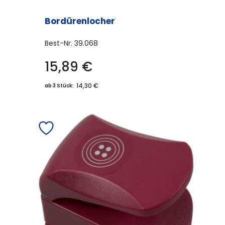
Bordürenlocher
Best-Nr.
39.068
15,89
€
Dieses
Produkt
14,30 €
ab 3 Stück:
weist
mehrere
Varianten
auf.
Die
Optionen
können
auf
der
Produktseite