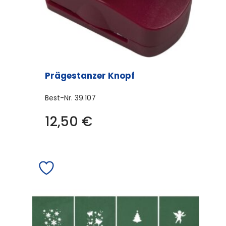
gewählt
werden
Prägestanzer Knopf
Best-Nr.
39.107
12,50
€