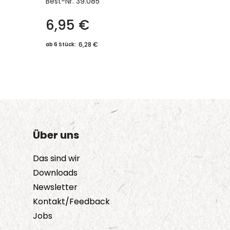
Best-Nr.
39.085
6,95
€
Dieses
Produkt
6,28 €
ab 6 Stück:
weist
mehrere
Varianten
auf.
Die
Optionen
Über uns
können
auf
Das sind wir
der
Downloads
Produktseite
Newsletter
gewählt
Kontakt/Feedback
werden
Jobs