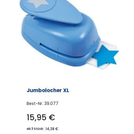
Die
Optionen
können
auf
der
Produktseite
gewählt
werden
Jumbolocher XL
Best-Nr.
39.077
15,95
€
Dieses
Produkt
14,38 €
ab 3 Stück: