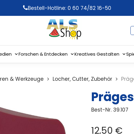
Bestell-Hotline: 0 60 74/82 16-50
edien
Forschen & Entdecken
Kreatives Gestalten
Spi
ren & Werkzeuge
Locher, Cutter, Zubehör
Präg
Präges
Best-Nr.
39.107
12,50
€