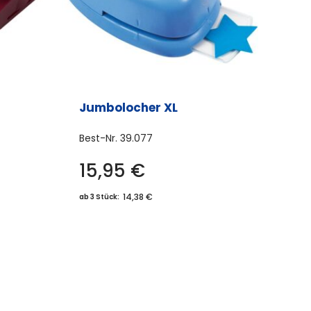
Jumbolocher XL
Best-Nr.
39.077
15,95
€
es
Dieses
ukt
Produkt
14,38 €
ab 3 Stück:
t
weist
rere
mehrere
anten
Varianten
auf.
Die
onen
Optionen