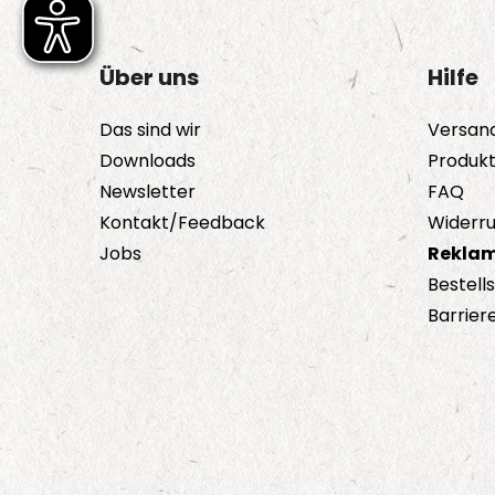
Die
Optionen
Über uns
Hilfe
können
auf
Das sind wir
Versan
der
Downloads
Produk
Produktseite
Newsletter
FAQ
gewählt
Kontakt/Feedback
Widerru
werden
Jobs
Reklam
Bestell
Barriere