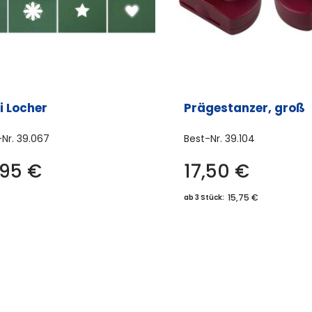
i Locher
Prägestanzer, groß
-Nr.
39.067
Best-Nr.
39.104
Dieses
,95
€
17,50
€
Dies
Produkt
Prod
15,75 €
ab 3 Stück:
weist
weis
mehrere
meh
Varianten
Vari
auf.
auf.
Die
Die
Optionen
Opti