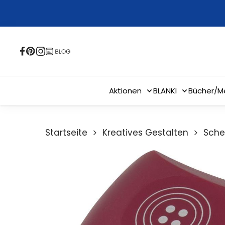
Skip
to
main
content
Aktionen
BLANKI
Bücher/M
Startseite
Kreatives Gestalten
Sche