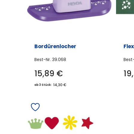
Bordürenlocher
Flex
Best-Nr.
39.068
Best
15,89
€
19
Dieses
Produkt
14,30 €
ab 3 Stück:
weist
mehrere
Varianten
auf.
Die
Optionen