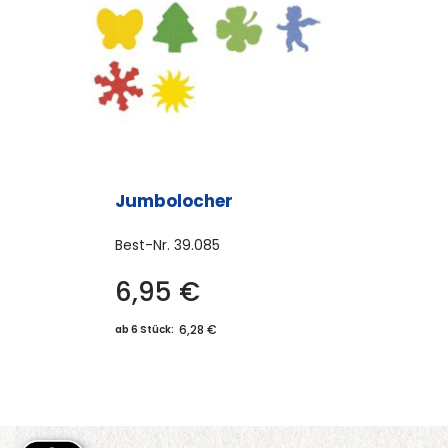
können
auf
der
Produktseite
gewählt
werden
Jumbolocher
Best-Nr.
39.085
6,95
€
Dieses
Produkt
6,28 €
ab 6 Stück:
weist
mehrere
Varianten
auf.