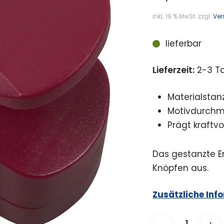
inkl. 19 % MwSt.
zzgl.
Ver
lieferbar
Lieferzeit:
2-3 T
Materialstanz
Motivdurchme
Prägt kraftvo
Das gestanzte E
Knöpfen aus.
Zusätzliche Inf