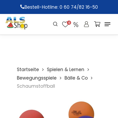
Skip
Bestell-Hotline: 0 60 74/82 16-50
to
main
0
content
Startseite
Spielen & Lernen
Bewegungsspiele
Bälle & Co
Schaumstoffball