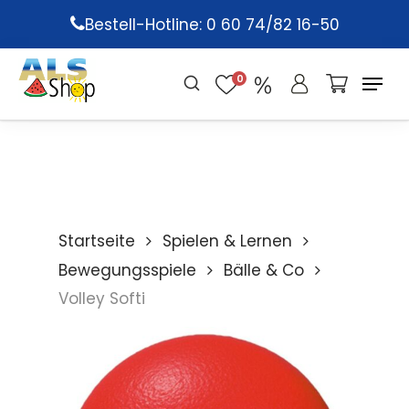
Skip
Bestell-Hotline: 0 60 74/82 16-50
to
main
0
content
Startseite
Spielen & Lernen
Bewegungsspiele
Bälle & Co
Volley Softi