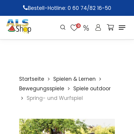
Skip
Bestell-Hotline: 0 60 74/82 16-50
to
main
0
content
Startseite
Spielen & Lernen
Bewegungsspiele
Spiele outdoor
Spring- und Wurfspiel