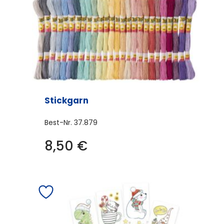
Stickgarn
Best-Nr.
37.879
Dieses
8,50
€
Produkt
weist
mehrere
Varianten
auf.