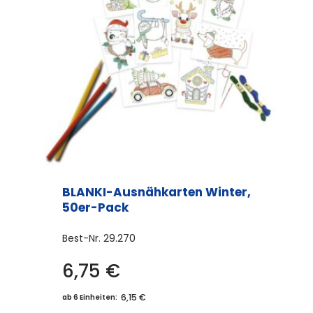
Die
Optionen
können
auf
der
Produktseite
gewählt
werden
BLANKI-Ausnähkarten Winter,
50er-Pack
Best-Nr.
29.270
6,75
€
6,15 €
ab 6 Einheiten: