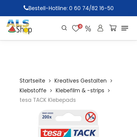
Skip
Bestell-Hotline: 0 60 74/82 16-50
to
main
0
content
Startseite
Kreatives Gestalten
Klebstoffe
Klebefilm & -strips
tesa TACK Klebepads