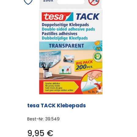
tesa TACK Klebepads
Best-Nr.
39.549
9,95
€