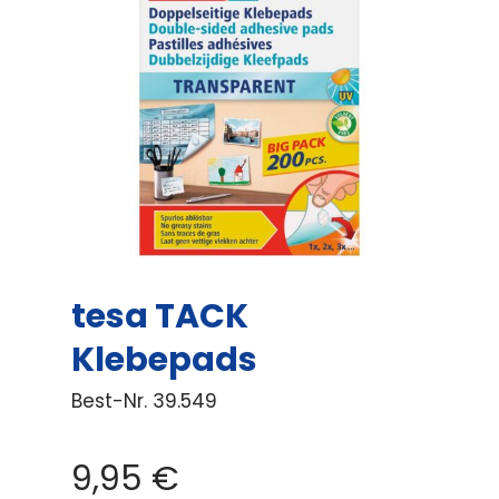
tesa TACK
Klebepads
Best-Nr.
39.549
9,95
€