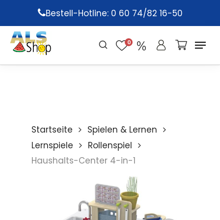
Skip
Bestell-Hotline: 0 60 74/82 16-50
to
main
0
content
Startseite
Spielen & Lernen
Lernspiele
Rollenspiel
Haushalts-Center 4-in-1