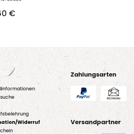
60
€
Zahlungsarten
dinformationen
tsuche
fsbelehrung
Versandpartner
ation/Widerruf
schein