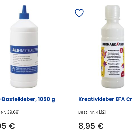
-Bastelkleber, 1050 g
Kreativkleber EFA C
-Nr.
39.681
Best-Nr.
41.121
95
€
8,95
€