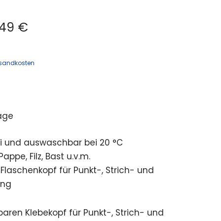
49 €
sandkosten
age
ei und auswaschbar bei 20 °C
Pappe, Filz, Bast u.v.m.
 Flaschenkopf für Punkt-, Strich- und
ung
baren Klebekopf für Punkt-, Strich- und