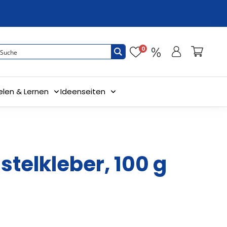
0
elen & Lernen
Ideenseiten
astelkleber, 100 g