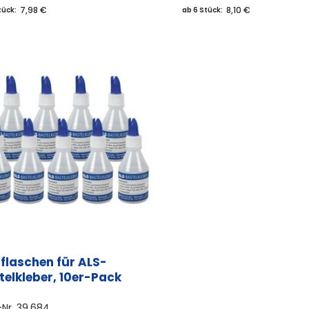
7,98 €
8,10 €
tück:
ab 6 Stück:
rflaschen für ALS-
telkleber, 10er-Pack
-Nr.
39.684