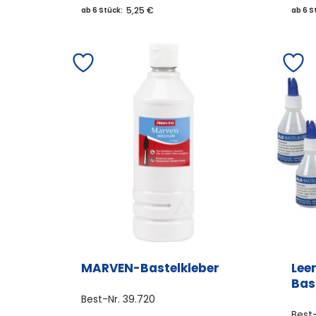
5,25 €
ab 6 Stück:
ab 6 S
MARVEN-Bastelkleber
Lee
Bas
Best-Nr.
39.720
Best