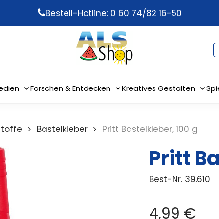
Bestell-Hotline: 0 60 74/82 16-50
edien
Forschen & Entdecken
Kreatives Gestalten
Spi
stoffe
Bastelkleber
Pritt Bastelkleber, 100 g
Pritt B
Best-Nr.
39.610
4,99
€