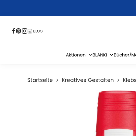
Skip
to
main
content
Aktionen
BLANKI
Bücher/M
Startseite
Kreatives Gestalten
Kleb