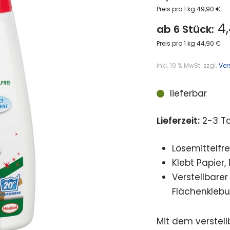
Preis pro 1 kg 49,90 €
4,
ab 6 Stück:
Preis pro 1 kg 44,90 €
inkl. 19 % MwSt.
zzgl.
Ver
lieferbar
Lieferzeit:
2-3 T
Lösemittelfr
Klebt Papier, 
Verstellbarer
Flächenkleb
Mit dem verstell