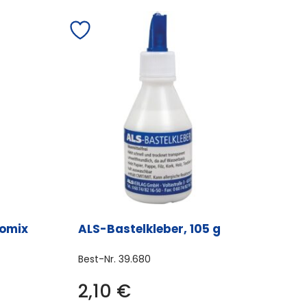
romix
ALS-Bastelkleber, 105 g
Best-Nr.
39.680
2,10
€